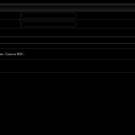
им
|
Список RSS
|