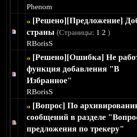
Phenom
[Решено][Предложение] До
страны
(Страницы:
1
2
)
Голосов: 0 - Средняя оценка: 0 из 5
1
2
3
4
5
RBorisS
[Решено][Ошибка] Не рабо
функция добавления "В
Голосов: 0 - Средняя оценка: 0 из 5
1
2
3
4
5
Избранное"
RBorisS
[Вопрос] По архивирован
сообщений в разделе "Вопро
Голосов: 0 - Средняя оценка: 0 из 5
1
2
3
4
5
предложения по трекеру"