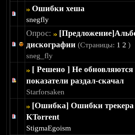
Ошибки хеша
Голосов: 0 - Средняя оценка: 0 из 5
1
2
3
4
5
snegfly
Опрос:
[Предложение]Альб
дискографии
(Страницы:
1
2
)
Голосов: 0 - Средняя оценка: 0 из 5
1
2
3
4
5
sneg_fly
[ Решено ] Не обновляются
показатели раздал-скачал
Голосов: 0 - Средняя оценка: 0 из 5
1
2
3
4
5
Starforsaken
[Ошибка] Ошибки трекера
KTorrent
Голосов: 0 - Средняя оценка: 0 из 5
1
2
3
4
5
StigmaEgoism