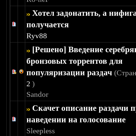
Хотел задонатить, а нифиг
получается
Голосов: 0 - Средняя оценка: 0 из 5
1
2
3
4
5
Ryv88
[Решено] Введение серебр
бронзовых торрентов для
популяризации раздач
(Стра
Голосов: 1 - Средняя оценка: 4 из 5
1
2
3
4
5
2
)
Sandor
Скачет описание раздачи 
наведении на голосование
Голосов: 0 - Средняя оценка: 0 из 5
1
2
3
4
5
Sleepless