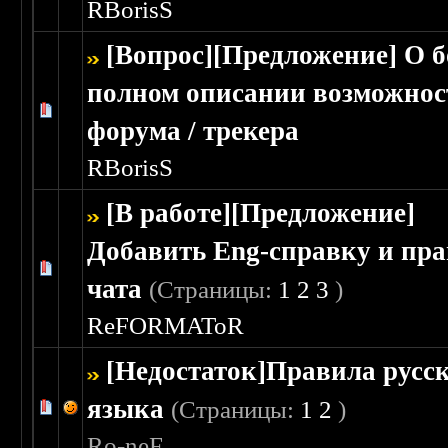
RBorisS
[Вопрос][Предложение] О б
полном описании возможнос
Голосов: 0 - Средняя оценка: 0 из 5
1
2
3
4
5
форума / трекера
RBorisS
[В работе][Предложение]
Добавить Eng-справку и пр
Голосов: 0 - Средняя оценка: 0 из 5
1
2
3
4
5
чата
(Страницы:
1
2
3
)
ReFORMAToR
[Недостаток]Правила русс
языка
(Страницы:
1
2
)
Голосов: 0 - Средняя оценка: 0 из 5
1
2
3
4
5
Ro-neF