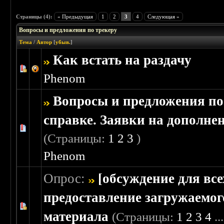
Страницы (4):
« Предыдущая
1
2
3
4
Следующая »
Вопросы и предложения по трекеру
Тема
/
Автор
[
убыв.
]
Как встать на раздачу
Голосов: 0 - Средняя оценка: 0 из 5
1
2
3
4
5
Phenom
Вопросы и предложения по
справке. Заявки на дополне
Голосов: 0 - Средняя оценка: 0 из 5
1
2
3
4
5
(Страницы:
1
2
3
)
Phenom
Опрос:
[обсуждение для все
предоставление загружаемог
Голосов: 0 - Средняя оценка: 0 из 5
1
2
3
4
5
материала
(Страницы:
1
2
3
4
..