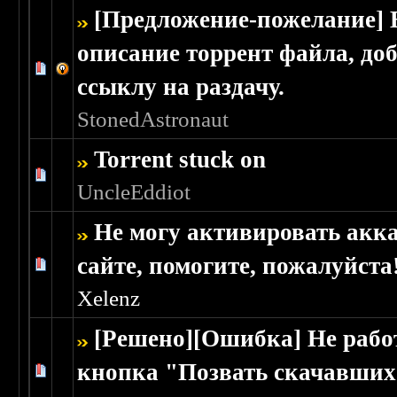
[Предложение-пожелание] 
описание торрент файла, до
Голосов: 0 - Средняя оценка: 0 из 5
1
2
3
4
5
ссыклу на раздачу.
StonedAstronaut
Torrent stuck on
Голосов: 1 - Средняя оценка: 1 из 5
1
2
3
4
5
UncleEddiot
Не могу активировать акк
сайте, помогите, пожалуйста
Голосов: 0 - Средняя оценка: 0 из 5
1
2
3
4
5
Xelenz
[Решено][Ошибка] Не рабо
кнопка "Позвать скачавши
Голосов: 2 - Средняя оценка: 2 из 5
1
2
3
4
5