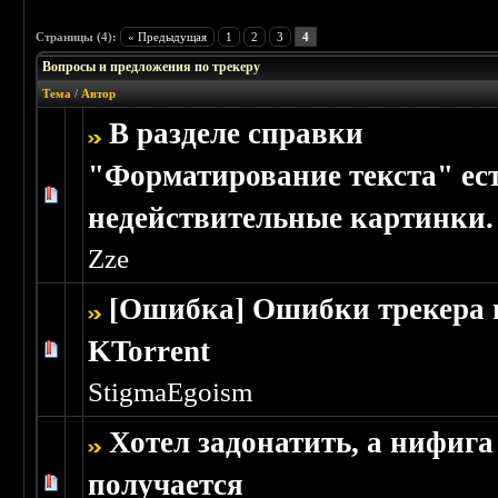
Страницы (4):
« Предыдущая
1
2
3
4
Вопросы и предложения по трекеру
Тема
/
Автор
В разделе справки
"Форматирование текста" ес
Голосов: 0 - Средняя оценка: 0 из 5
1
2
3
4
5
недействительные картинки.
Zze
[Ошибка] Ошибки трекера 
KTorrent
Голосов: 0 - Средняя оценка: 0 из 5
1
2
3
4
5
StigmaEgoism
Хотел задонатить, а нифига
получается
Голосов: 0 - Средняя оценка: 0 из 5
1
2
3
4
5