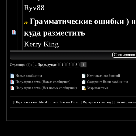
Ryv88
Грамматические ошибки ) н
куда разместить
Голосов: 0 - Средняя оценка: 0 из 5
1
2
3
4
5
Kerry King
Страницы (4):
« Предыдущая
1
2
3
4
Новые сообщения
Нет новых сообщений
Популярная тема (Новые сообщения)
Содержит Ваши сообщения
Популярная тема (Нет новых сообщений)
Закрытая тема
|
Обратная связь
|
Metal Torrent Tracker Forum
|
Вернуться к началу
|
|
Лёгкий режи