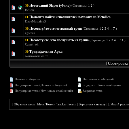
Новогодний Slayer (убило)
(Страницы:
1
2
)
Голосов: 1 - Средняя оценка: 5 из 5
1
2
3
4
5
Helion
Помогите найти исполнителей похожих на Metallica
Голосов: 0 - Средняя оценка: 0 из 5
1
2
3
4
5
DaveMustaineX
Посоветуйте отечественный треш
(Страницы:
1
2
3
4
...
7
)
Голосов: 3 - Средняя оценка: 2.33 из 5
1
2
3
4
5
egserus
Посоветуйте, что послушать из трэша
(Страницы:
1
2
3
4
...
11
)
Голосов: 11 - Средняя оценка: 3.55 из 5
1
2
3
4
5
Camel_ok
Триумфальная Арка
Голосов: 0 - Средняя оценка: 0 из 5
1
2
3
4
5
wormwormworm
Новые сообщения
Нет новых сообщений
Популярная тема (Новые сообщения)
Содержит Ваши сообщения
Популярная тема (Нет новых сообщений)
Закрытая тема
|
Обратная связь
|
Metal Torrent Tracker Forum
|
Вернуться к началу
|
|
Лёгкий режи