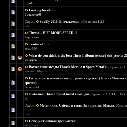
Голосов: 0 - Средняя оценка: 0 из 5
1
2
3
4
5
rojas10
Looking for album
Голосов: 0 - Средняя оценка: 0 из 5
1
2
3
4
5
Logansear69
Опрос:
Soulfly 2010. Впечатления.
(Страницы:
1
2
3
)
Голосов: 0 - Средняя оценка: 0 из 5
1
2
3
4
5
Che
Thrash... BUT MORE SPEED!!!
Голосов: 0 - Средняя оценка: 0 из 5
1
2
3
4
5
Asphacean
Traitor album
Голосов: 0 - Средняя оценка: 0 из 5
1
2
3
4
5
zepar666
What do you think is the best Thrash album released this year in 2
Голосов: 1 - Средняя оценка: 1 из 5
1
2
3
4
5
srikarjam
Восходящие звёзды Thrash Metal`a и Speed Metal`a
(Страницы:
1
Голосов: 3 - Средняя оценка: 3.67 из 5
1
2
3
4
5
Phantom Metalist
Гитаристы и музыканты по трэшу, сюда плз!) Кто из Минска 
Голосов: 0 - Средняя оценка: 0 из 5
1
2
3
4
5
срочно)
Bloodshark
Любимые Thrash/Speed metal команды
(Страницы:
1
2
3
4
...
15
)
Голосов: 7 - Средняя оценка: 5 из 5
1
2
3
4
5
z2n
Опрос:
Металлика. Сейчас и тогда. За и против. Мысли.
(Стран
Голосов: 4 - Средняя оценка: 4.25 из 5
1
2
3
4
5
...
14
)
Che
Немецкоязычный треш-метал
Голосов: 1 - Средняя оценка: 3 из 5
1
2
3
4
5
IzzyDizzy