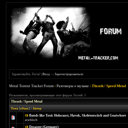
Здравствуйте, Гость! (
Вход
—
Зарегистрироваться
)
Metal Torrent Tracker Forum
›
Разговоры о музыке
›
Thrash / Speed Metal
Пользователи, просматривающие этот форум: Гостей: 1
Thrash / Speed Metal
Тема
[
убыв.
]
/
Автор
Bands like Toxic Holocaust, Havok, Skeletonwitch and Goatwhore
Голосов: 0 - Средняя оценка: 0 из 5
1
2
3
4
5
arschloch
Desaster (Germany)