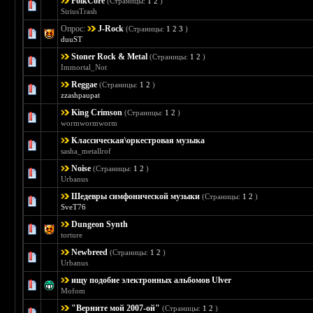
FolkCore
(Страницы:
1
2
)
Голосов: 0 - Средняя оценка: 0 из 5
1
2
3
4
5
SiriusTrash
Опрос:
J-Rock
(Страницы:
1
2
3
)
Голосов: 0 - Средняя оценка: 0 из 5
1
2
3
4
5
duuST
Stoner Rock & Metal
(Страницы:
1
2
)
Голосов: 0 - Средняя оценка: 0 из 5
1
2
3
4
5
Immortal_Not
Reggae
(Страницы:
1
2
)
Голосов: 0 - Средняя оценка: 0 из 5
1
2
3
4
5
zzashpaupat
King Crimson
(Страницы:
1
2
)
Голосов: 0 - Средняя оценка: 0 из 5
1
2
3
4
5
wormwormworm
Классическая\оркестровая музыка
Голосов: 0 - Средняя оценка: 0 из 5
1
2
3
4
5
sasha_metallrof
Noise
(Страницы:
1
2
)
Голосов: 0 - Средняя оценка: 0 из 5
1
2
3
4
5
Urbanus
Шедевры симфонической музыки
(Страницы:
1
2
)
Голосов: 0 - Средняя оценка: 0 из 5
1
2
3
4
5
SveT76
Dungeon Synth
Голосов: 0 - Средняя оценка: 0 из 5
1
2
3
4
5
torture
Newbreed
(Страницы:
1
2
)
Голосов: 0 - Средняя оценка: 0 из 5
1
2
3
4
5
Urbanus
ищу подобие электронных альбомов Ulver
Голосов: 0 - Средняя оценка: 0 из 5
1
2
3
4
5
Mofom
"Верните мой 2007-ой"
(Страницы:
1
2
)