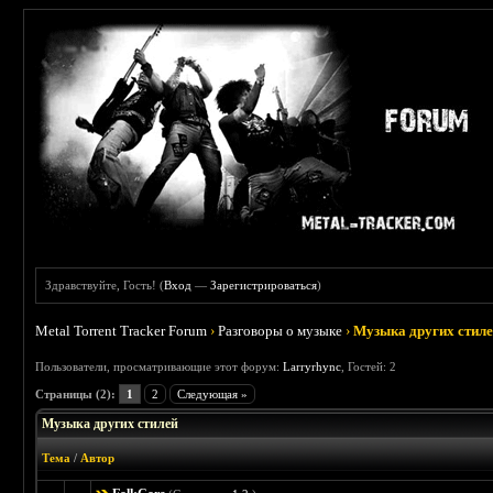
Здравствуйте, Гость! (
Вход
—
Зарегистрироваться
)
Metal Torrent Tracker Forum
›
Разговоры о музыке
›
Музыка других стил
Пользователи, просматривающие этот форум:
Larryrhync
, Гостей: 2
Страницы (2):
1
2
Следующая »
Музыка других стилей
Тема
/
Автор