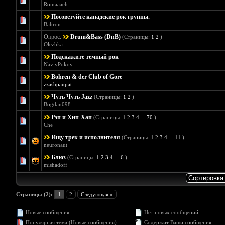
Голосов: 0 - Средняя оценка: 0 из 5
1
2
3
4
5
Romaaach
Посоветуйте канадские рок группы.
Голосов: 0 - Средняя оценка: 0 из 5
1
2
3
4
5
Bahron
Опрос:
Drum&Bass (DnB)
(Страницы:
1
2
)
Голосов: 2 - Средняя оценка: 1 из 5
1
2
3
4
5
Olezhka
Подскажите темный рок
Голосов: 2 - Средняя оценка: 1 из 5
1
2
3
4
5
NaviyPokoy
Bohren & der Club of Gore
Голосов: 1 - Средняя оценка: 1 из 5
1
2
3
4
5
zzashpaupat
Чуть Чуть Jazz
(Страницы:
1
2
)
Голосов: 1 - Средняя оценка: 1 из 5
1
2
3
4
5
Bogdan098
Рэп и Хип-Хап
(Страницы:
1
2
3
4
...
70
)
Голосов: 11 - Средняя оценка: 2.36 из 5
1
2
3
4
5
Che
Ищу трек и исполнителя
(Страницы:
1
2
3
4
...
11
)
Голосов: 8 - Средняя оценка: 2.75 из 5
1
2
3
4
5
neuronaut
Блюз
(Страницы:
1
2
3
4
...
6
)
Голосов: 3 - Средняя оценка: 3 из 5
1
2
3
4
5
mishadoff
Страницы (2):
1
2
Следующая »
Новые сообщения
Нет новых сообщений
Популярная тема (Новые сообщения)
Содержит Ваши сообщения