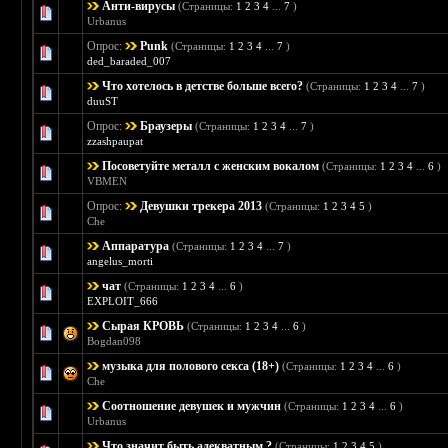
Анти-вирусы
(Страницы:
1
2
3
4
...
7
)
Голосов: 3 - Средняя оценка: 5 из 5
1
2
3
4
5
Urbanus
Опрос:
Punk
(Страницы:
1
2
3
4
...
7
)
Голосов: 0 - Средняя оценка: 0 из 5
1
2
3
4
5
ded_baraded_007
Что хотелось в детстве больше всего?
(Страницы:
1
2
3
4
...
7
)
Голосов: 1 - Средняя оценка: 4 из 5
1
2
3
4
5
duuST
Опрос:
Браузеры
(Страницы:
1
2
3
4
...
7
)
Голосов: 1 - Средняя оценка: 5 из 5
1
2
3
4
5
zzashpaupat
Посоветуйте металл с женским вокалом
(Страницы:
1
2
3
4
...
6
)
Голосов: 1 - Средняя оценка: 3 из 5
1
2
3
4
5
VBMEN
Опрос:
Девушки трекера 2013
(Страницы:
1
2
3
4
5
)
Голосов: 3 - Средняя оценка: 5 из 5
1
2
3
4
5
Che
Аппаратура
(Страницы:
1
2
3
4
...
7
)
Голосов: 2 - Средняя оценка: 2.5 из 5
1
2
3
4
5
angelus_morti
чат
(Страницы:
1
2
3
4
...
6
)
Голосов: 1 - Средняя оценка: 5 из 5
1
2
3
4
5
EXPLOIT_666
Сырая КРОВЬ
(Страницы:
1
2
3
4
...
6
)
Голосов: 2 - Средняя оценка: 3 из 5
1
2
3
4
5
Bogdan098
музыка для полового секса (18+)
(Страницы:
1
2
3
4
...
6
)
Голосов: 2 - Средняя оценка: 5 из 5
1
2
3
4
5
Che
Соотношение девушек и мужчин
(Страницы:
1
2
3
4
...
6
)
Голосов: 2 - Средняя оценка: 3.5 из 5
1
2
3
4
5
Urbanus
Что значит быть адекватным ?
(Страницы:
1
2
3
4
5
)