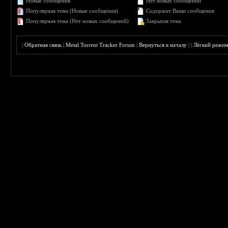
Новые сообщения
Нет новых сообщений
Популярная тема (Новые сообщения)
Содержит Ваши сообщения
Популярная тема (Нет новых сообщений)
Закрытая тема
|
Обратная связь
|
Metal Torrent Tracker Forum
|
Вернуться к началу
|
|
Лёгкий режи