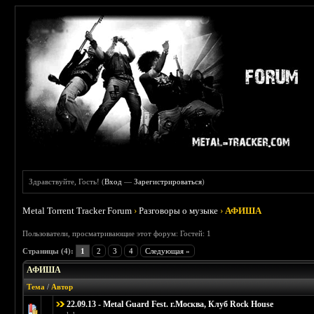
Здравствуйте, Гость! (
Вход
—
Зарегистрироваться
)
Metal Torrent Tracker Forum
›
Разговоры о музыке
›
АФИША
Пользователи, просматривающие этот форум: Гостей: 1
Страницы (4):
1
2
3
4
Следующая »
АФИША
Тема
/
Автор
22.09.13 - Metal Guard Fest. г.Москва, Клуб Rock House
Голосов: 0 - Средняя оценка: 0 из 5
1
2
3
4
5