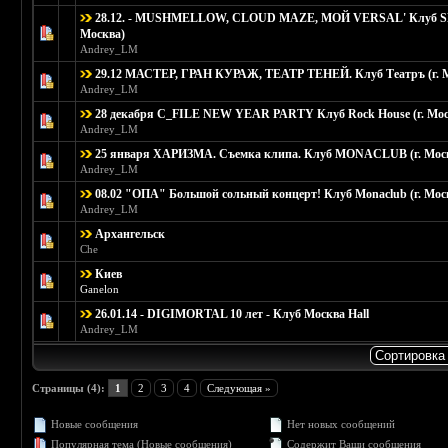
28.12. - MUSHMELLOW, CLOUD MAZE, МОЙ VERSAL' Клуб S
Голосов: 0 - Средняя оценка: 0 из 5
1
2
3
4
5
Москва)
Andrey_LM
29.12 МАСТЕР, ГРАН КУРАЖ, ТЕАТР ТЕНЕЙ. Клуб Театръ (г. 
Голосов: 0 - Средняя оценка: 0 из 5
1
2
3
4
5
Andrey_LM
28 декабря C_FILE NEW YEAR PARTY Клуб Rock House (г. Мос
Голосов: 0 - Средняя оценка: 0 из 5
1
2
3
4
5
Andrey_LM
25 января ХАРИЗМА. Съемка клипа. Клуб MONACLUB (г. Мос
Голосов: 0 - Средняя оценка: 0 из 5
1
2
3
4
5
Andrey_LM
08.02 "ОПА" Большой сольный концерт! Клуб Monaclub (г. Мос
Голосов: 0 - Средняя оценка: 0 из 5
1
2
3
4
5
Andrey_LM
Архангельск
Голосов: 1 - Средняя оценка: 5 из 5
1
2
3
4
5
Che
Киев
Голосов: 0 - Средняя оценка: 0 из 5
1
2
3
4
5
Ganelon
26.01.14 - DIGIMORTAL 10 лет - Клуб Москва Hall
Голосов: 0 - Средняя оценка: 0 из 5
1
2
3
4
5
Andrey_LM
Страницы (4):
1
2
3
4
Следующая »
Новые сообщения
Нет новых сообщений
Популярная тема (Новые сообщения)
Содержит Ваши сообщения