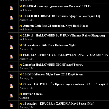
rock house
DEFORM - Концерт десятилетия●Москва●15.09.13
Голосов: 0 - Средняя оценка: 0 из 5
1
2
3
4
5
rock house
10 СЕН DEFORMATOR в прямом эфире на Рок-Радио EQ
Голосов: 0 - Средняя оценка: 0 из 5
1
2
3
4
5
Andrey_LM
Autumn Goth Fest, 21 сентября. Клуб Rock House
Голосов: 0 - Средняя оценка: 0 из 5
1
2
3
4
5
rock house
25.10.13 - HALLOWEEN by U-RUN (Thomas Rainer,Sleetgrout)
Голосов: 0 - Средняя оценка: 0 из 5
1
2
3
4
5
rock house
31 октября - Little Rock Halloween Night
Голосов: 0 - Средняя оценка: 0 из 5
1
2
3
4
5
Andrey_LM
01.11. 13 ALTERNATIVE HALLOWEEN ENA, EVO,SAYANARA 
Голосов: 0 - Средняя оценка: 0 из 5
1
2
3
4
5
Andrey_LM
2 ноября HALLOWEEN NIGHT клуб Театръ
Голосов: 0 - Средняя оценка: 0 из 5
1
2
3
4
5
Andrey_LM
1 НОЯ Halloween Night Party 2013 Клуб Seven
Голосов: 0 - Средняя оценка: 0 из 5
1
2
3
4
5
Andrey_LM
27 окт ТЕАТР ТЕНЕЙ - Презентация альбома "КУЛЬТ" клуб 
Голосов: 0 - Средняя оценка: 0 из 5
1
2
3
4
5
Andrey_LM
Russian Circles
Голосов: 0 - Средняя оценка: 0 из 5
1
2
3
4
5
Ganelon
14 декабря - KRUGER и ХАРИЗМА Клуб Seven (Мск)
Голосов: 0 - Средняя оценка: 0 из 5
1
2
3
4
5
Andrey_LM