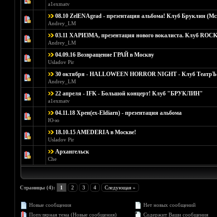
Голосо
a1exmatv
08.10 ZelENAgrad - презентация альбома! Клуб Бруклин (Мс
Голосов: 0 - 
Andrey_LM
03.11 ХАРИЗМА, презентация нового вокалиста. Клуб RO
Голосов: 0 - 
Andrey_LM
04.09.16 Возвращение ГРАЙ в Москву
Голосов: 0 - 
Usladov Pir
30 октября - HALLOWEEN HORROR NIGHT - Клуб ТеатрЪ 
Голосов: 0 - 
Andrey_LM
22 апреля - IFK - Большой концерт! Клуб "БРУКЛИН"
Голос
a1exmatv
04.11.18 Хрен(ex-Eldiarn) - презентация альбома
Голосов: 0 - 
Ю-ю
18.10.15 AMEDERIA в Москве!
Голосов:
Usladov Pir
Архангельск
Голос
Che
Страницы (4):
1
2
3
4
Следующая »
Новые сообщения
Нет новых сообщений
Популярная тема (Новые сообщения)
Содержит Ваши сообщения