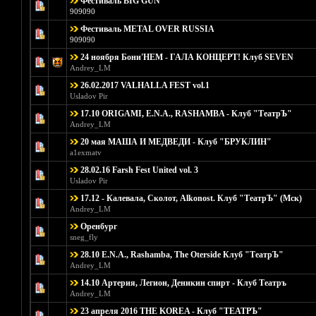
Фестиваль BIG GUN
Голосов: 0 - 
909090
Фестиваль METAL OVER RUSSIA
Голосов: 0 - 
909090
24 ноября Бони'НЕМ - ГАЛА КОНЦЕРТ! Клуб SEVEN
Голосов: 0 - 
Andrey_LM
26.02.2017 VALHALLA FEST vol.1
Голосов: 2 
Usladov Pir
17.10 ORIGAMI, E.N.A., RASHAMBA - Клуб "ТеатрЪ"
Голосов: 0 - 
Andrey_LM
20 мая МАША И МЕДВЕДИ - Клуб "БРУКЛИН"
Голосов:
a1exmatv
28.02.16 Farsh Fest United vol. 3
Голосов: 1 
Usladov Pir
17.12 - Калевала, Сколот, Alkonost. Клуб "ТеатрЪ" (Мск)
Голосов: 0 - 
Andrey_LM
Оренбург
Голос
sneg_fly
28.10 E.N.A., Rashamba, The Oterside Клуб "ТеатрЪ"
Голосов: 0 - 
Andrey_LM
14.10 Артерия, Легион, Деникин спирт - Клуб Театръ
Голосов: 0 - 
Andrey_LM
23 апреля 2016 THE KOREA - Клуб "ТЕАТРЪ"