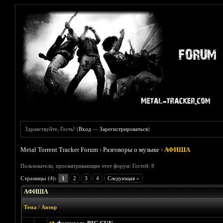
Здравствуйте, Гость! (
Вход
—
Зарегистрироваться
)
Metal Torrent Tracker Forum
›
Разговоры о музыке
›
АФИША
Пользователи, просматривающие этот форум: Гостей: 8
Страницы (4):
1
2
3
4
Следующая »
АФИША
Тема
/
Автор