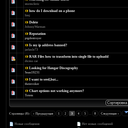
Голосов: 0 - Средняя оценка: 0 из 5
1
2
3
4
5
stormcleric
how do I download on a phone
Голосов: 0 - Средняя оценка: 0 из 5
1
2
3
4
5
limj
Delete
Голосов: 0 - Средняя оценка: 0 из 5
1
2
3
4
5
JohnnyWarman
Reputation
Голосов: 0 - Средняя оценка: 0 из 5
1
2
3
4
5
pigdestroyer
Is my ip address banned?
Голосов: 0 - Средняя оценка: 0 из 5
1
2
3
4
5
jarlaxle73
RAR Files how to trasnform into single file to uploadd
Голосов: 0 - Средняя оценка: 0 из 5
1
2
3
4
5
dicmo car
Looking for Hangar Discography
Голосов: 0 - Средняя оценка: 0 из 5
1
2
3
4
5
Sean19231
I want to seed,but...
Голосов: 0 - Средняя оценка: 0 из 5
1
2
3
4
5
theinvoker
Chart options not working anymore?
Голосов: 0 - Средняя оценка: 0 из 5
1
2
3
4
5
Totem
Страницы (8):
« Предыдущая
1
2
3
4
5
...
8
Следующая »
Новые сообщения
Нет новых сообщений