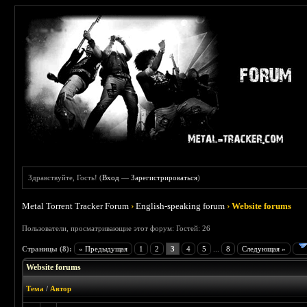
Здравствуйте, Гость! (
Вход
—
Зарегистрироваться
)
Metal Torrent Tracker Forum
›
English-speaking forum
›
Website forums
Пользователи, просматривающие этот форум: Гостей: 26
Страницы (8):
« Предыдущая
1
2
3
4
5
...
8
Следующая »
Website forums
Тема
/
Автор