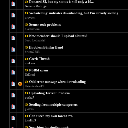
Donated $5, but my status is still only a 19...
Голосов: 1 - Средняя оценка: 1 из 5
1
2
3
4
5
Nattens Madrigal
Website bug: indicates downloading, but I'm already seeding
Голосов: 0 - Средняя оценка: 0 из 5
1
2
3
4
5
dreycek
Stoner rock problems
Голосов: 0 - Средняя оценка: 0 из 5
1
2
3
4
5
blackdoom
New member: should I upload albums?
Голосов: 0 - Средняя оценка: 0 из 5
1
2
3
4
5
Seop Lednakirf
[Problem]Similar Band
Голосов: 0 - Средняя оценка: 0 из 5
1
2
3
4
5
bruno7283
Greek Thrash
Голосов: 0 - Средняя оценка: 0 из 5
1
2
3
4
5
mukaas
NSBM spam
Голосов: 0 - Средняя оценка: 0 из 5
1
2
3
4
5
DjDead
Odd error message when downloading
Голосов: 0 - Средняя оценка: 0 из 5
1
2
3
4
5
Orientaldevil9
Uploading Torrent Problem
Голосов: 0 - Средняя оценка: 0 из 5
1
2
3
4
5
yusha7
Seeding from multiple computers
Голосов: 0 - Средняя оценка: 0 из 5
1
2
3
4
5
gloves
Can't seed my own torent :=o
Голосов: 0 - Средняя оценка: 0 из 5
1
2
3
4
5
joselito3
Searching for similar music