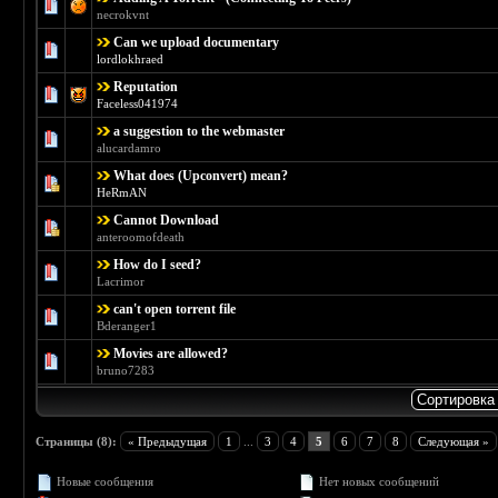
Голосов: 0 - Средняя оценка: 0 из 5
1
2
3
4
5
necrokvnt
Can we upload documentary
Голосов: 0 - Средняя оценка: 0 из 5
1
2
3
4
5
lordlokhraed
Reputation
Голосов: 0 - Средняя оценка: 0 из 5
1
2
3
4
5
Faceless041974
a suggestion to the webmaster
Голосов: 0 - Средняя оценка: 0 из 5
1
2
3
4
5
alucardamro
What does (Upconvert) mean?
Голосов: 0 - Средняя оценка: 0 из 5
1
2
3
4
5
HeRmAN
Cannot Download
Голосов: 1 - Средняя оценка: 5 из 5
1
2
3
4
5
anteroomofdeath
How do I seed?
Голосов: 0 - Средняя оценка: 0 из 5
1
2
3
4
5
Lacrimor
can't open torrent file
Голосов: 0 - Средняя оценка: 0 из 5
1
2
3
4
5
Bderanger1
Movies are allowed?
Голосов: 0 - Средняя оценка: 0 из 5
1
2
3
4
5
bruno7283
Страницы (8):
« Предыдущая
1
...
3
4
5
6
7
8
Следующая »
Новые сообщения
Нет новых сообщений