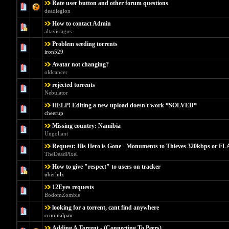
Rate user button and other forum questions
Голосов: 0 - Средняя оценка: 0 из 5
1
2
3
4
5
deadlegion
How to contact Admin
Голосов: 0 - Средняя оценка: 0 из 5
1
2
3
4
5
altavistagus
Problem seeding torrents
Голосов: 0 - Средняя оценка: 0 из 5
1
2
3
4
5
iron529
Avatar not changing?
Голосов: 0 - Средняя оценка: 0 из 5
1
2
3
4
5
oldcancer
rejected torrents
Голосов: 0 - Средняя оценка: 0 из 5
1
2
3
4
5
Nebulator
HELP! Editing a new upload doesn't work *SOLVED*
Голосов: 0 - Средняя оценка: 0 из 5
1
2
3
4
5
cheerup
Missing country: Namibia
Голосов: 0 - Средняя оценка: 0 из 5
1
2
3
4
5
Ungoliant
Request: His Hero is Gone - Monuments to Thieves 320kbps or F
Голосов: 0 - Средняя оценка: 0 из 5
1
2
3
4
5
TheDeadPixel
How to give "respect" to users on tracker
Голосов: 0 - Средняя оценка: 0 из 5
1
2
3
4
5
uberlulz
12Eyes requests
Голосов: 0 - Средняя оценка: 0 из 5
1
2
3
4
5
BodomZombie
looking for a torrent, cant find anywhere
Голосов: 0 - Средняя оценка: 0 из 5
1
2
3
4
5
criminalpan
Adding A Torrent - (Connecting To Peers)