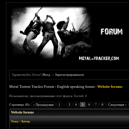
Здравствуйте, Гость! (
Вход
—
Зарегистрироваться
)
Metal Torrent Tracker Forum
›
English-speaking forum
›
Website forums
Пользователи, просматривающие этот форум: Гостей: 4
Страницы (8):
« Предыдущая
1
...
3
4
5
6
7
8
Следующая »
Website forums
Тема
/
Автор