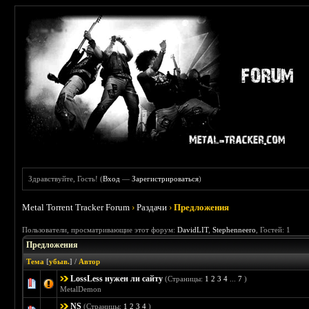
Здравствуйте, Гость! (
Вход
—
Зарегистрироваться
)
Metal Torrent Tracker Forum
›
Раздачи
›
Предложения
Пользователи, просматривающие этот форум:
DavidLIT
,
Stephenneero
, Гостей: 1
Предложения
Тема
[
убыв.
]
/
Автор
LossLess нужен ли сайту
(Страницы:
1
2
3
4
...
7
)
Голосов: 1 - Средняя оценка: 4 из 5
1
2
3
4
5
MetalDemon
NS
(Страницы:
1
2
3
4
)