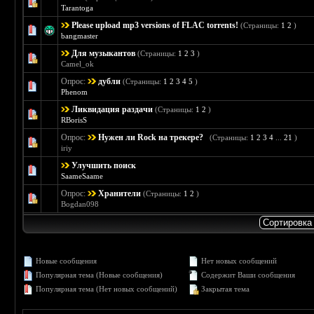
Голосов: 2 - Средняя оценка: 3 из 5
1
2
3
4
5
Tarantoga
Please upload mp3 versions of FLAC torrents!
(Страницы:
1
2
)
Голосов: 0 - Средняя оценка: 0 из 5
1
2
3
4
5
bangmaster
Для музыкантов
(Страницы:
1
2
3
)
Голосов: 0 - Средняя оценка: 0 из 5
1
2
3
4
5
Camel_ok
Опрос:
дубли
(Страницы:
1
2
3
4
5
)
Голосов: 1 - Средняя оценка: 5 из 5
1
2
3
4
5
Phenom
Ликвидация раздачи
(Страницы:
1
2
)
Голосов: 1 - Средняя оценка: 5 из 5
1
2
3
4
5
RBorisS
Опрос:
Нужен ли Rock на трекере?
(Страницы:
1
2
3
4
...
21
)
Голосов: 2 - Средняя оценка: 5 из 5
1
2
3
4
5
iriy
Улучшить поиск
Голосов: 0 - Средняя оценка: 0 из 5
1
2
3
4
5
SaameSaame
Опрос:
Хранители
(Страницы:
1
2
)
Голосов: 0 - Средняя оценка: 0 из 5
1
2
3
4
5
Bogdan098
Новые сообщения
Нет новых сообщений
Популярная тема (Новые сообщения)
Содержит Ваши сообщения
Популярная тема (Нет новых сообщений)
Закрытая тема