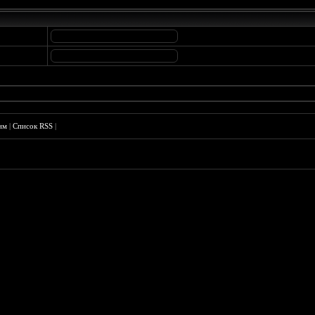
им
|
Список RSS
|