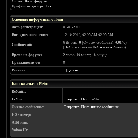
Статус:
Не на форуме
Профиль на трекере:
Fleim
Основная информация о Fleim
Дата регистрации:
01-07-2012
Воследнее посещение:
12-10-2016, 02:05 AM 02:05 AM
6 (В день:
0
| От всех сообщений:
0.01%
)
Сообщений:
(
Найти все темы
—
Найти все сообщения
)
Время на форуме:
2 часов, 10 минут, 18 секунд
Приглашение от:
0
Рейтинг:
1
[
Детали
]
Как связаться с Fleim
Вебсайт:
E-Mail:
Отправить Fleim E-Mail.
Личное сообщение:
Отправить Fleim личное сообщение.
ICQ номер:
AIM имя:
Yahoo ID: