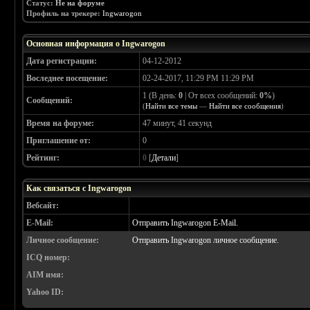
Статус:
Не на форуме
Профиль на трекере:
Ingwarogon
Основная информация о Ingwarogon
Дата регистрации:
04-12-2012
Воследнее посещение:
02-24-2017, 11:29 PM 11:29 PM
1 (В день:
0
| От всех сообщений:
0%
)
Сообщений:
(
Найти все темы
—
Найти все сообщения
)
Время на форуме:
47 минут, 41 секунд
Приглашение от:
0
Рейтинг:
0
[
Детали
]
Как связаться с Ingwarogon
Вебсайт:
E-Mail:
Отправить Ingwarogon E-Mail.
Личное сообщение:
Отправить Ingwarogon личное сообщение.
ICQ номер:
AIM имя:
Yahoo ID: