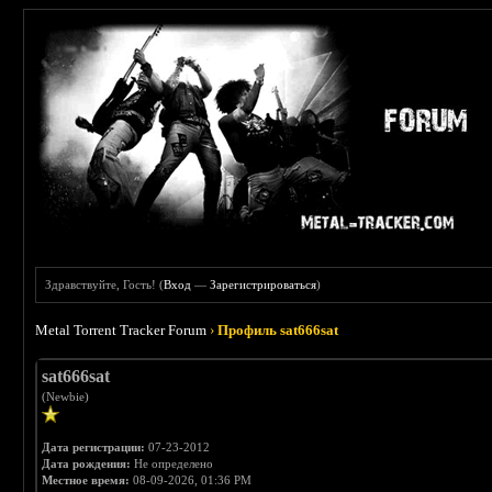
Здравствуйте, Гость! (
Вход
—
Зарегистрироваться
)
Metal Torrent Tracker Forum
›
Профиль sat666sat
sat666sat
(Newbie)
Дата регистрации:
07-23-2012
Дата рождения:
Не определено
Местное время:
08-09-2026, 01:36 PM