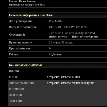
Статус:
Не на форуме
Профиль на трекере:
sat666sat
Основная информация о sat666sat
Дата регистрации:
07-23-2012
Воследнее посещение:
01-31-2017, 03:00 PM 03:00 PM
2 (В день:
0
| От всех сообщений:
0%
)
Сообщений:
(
Найти все темы
—
Найти все сообщения
)
Время на форуме:
24 минут, 38 секунд
Приглашение от:
0
Рейтинг:
0
[
Детали
]
Как связаться с sat666sat
Вебсайт:
E-Mail:
Отправить sat666sat E-Mail.
Личное сообщение:
Отправить sat666sat личное сообщение.
ICQ номер:
AIM имя:
Yahoo ID: