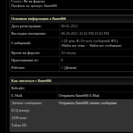
Статус:
Не на форуме
Профиль на трекере:
flame666
Основная информация о flame666
Дата регистрации:
09-01-2012
Воследнее посещение:
08-29-2021, 01:02 PM 01:02 PM
1 (В день:
0
| От всех сообщений:
0%
)
Сообщений:
(
Найти все темы
—
Найти все сообщения
)
Время на форуме:
43 секунд
Приглашение от:
0
Рейтинг:
0
[
Детали
]
Как связаться с flame666
Вебсайт:
E-Mail:
Отправить flame666 E-Mail.
Личное сообщение:
Отправить flame666 личное сообщение.
ICQ номер:
AIM имя:
Yahoo ID: