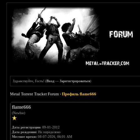
Здравствуйте, Гость! (
Вход
—
Зарегистрироваться
)
Metal Torrent Tracker Forum
›
Профиль flame666
flame666
(Newbie)
Дата регистрации:
09-01-2012
Дата рождения:
Не определено
Местное время:
08-07-2026, 06:01 AM