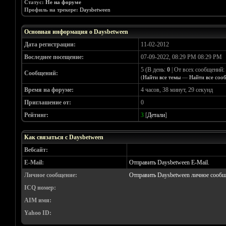
Статус:
Не на форуме
Профиль на трекере:
Daysbetween
Основная информация о Daysbetween
Дата регистрации:
11-02-2012
Воследнее посещение:
07-09-2022, 08:29 PM 08:29 PM
5 (В день:
0
| От всех сообщений:
Сообщений:
(
Найти все темы
—
Найти все соо
Время на форуме:
4 часов, 38 минут, 29 секунд
Приглашение от:
0
Рейтинг:
3
[
Детали
]
Как связаться с Daysbetween
Вебсайт:
E-Mail:
Отправить Daysbetween E-Mail.
Личное сообщение:
Отправить Daysbetween личное сообщ
ICQ номер:
AIM имя:
Yahoo ID: