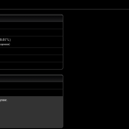
0.01%
)
бщения
)
ение.