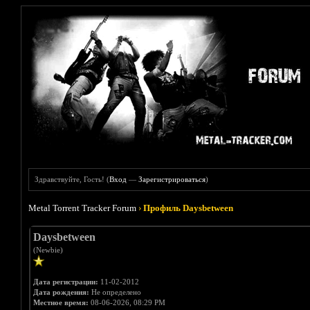
Здравствуйте, Гость! (
Вход
—
Зарегистрироваться
)
Metal Torrent Tracker Forum
›
Профиль Daysbetween
Daysbetween
(Newbie)
Дата регистрации:
11-02-2012
Дата рождения:
Не определено
Местное время:
08-06-2026, 08:29 PM