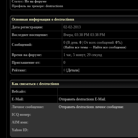
Статус:
Не на форуме
Профиль на трекере:
destructionn
Основная информация о destructionn
Дата регистрации:
02-02-2013
Воследнее посещение:
Вчера, 03:38 PM 03:38 PM
0 (В день:
0
| От всех сообщений:
0%
)
Сообщений:
(
Найти все темы
—
Найти все сообщения
)
Время на форуме:
1 час, 5 минут, 29 секунд
Приглашение от:
0
Рейтинг:
0
[
Детали
]
Как связаться с destructionn
Вебсайт:
E-Mail:
Отправить destructionn E-Mail.
Личное сообщение:
Отправить destructionn личное сообщение.
ICQ номер:
AIM имя:
Yahoo ID: