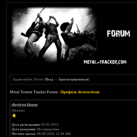
Здравствуйте, Гость! (
Вход
—
Зарегистрироваться
)
Metal Torrent Tracker Forum
›
Профиль destructionn
destructionn
(Newbie)
Дата регистрации:
02-02-2013
Дата рождения:
Не определено
Местное время:
08-08-2026, 12:44 AM