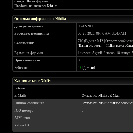
Статус:
Не на форуме
Профиль на трекере:
Nihilist
Основная информация о Nihilist
Дата регистрации:
09-12-2009
Воследнее посещение:
05-21-2026, 09:40 AM 09:40 AM
710 (В день:
0.12
| От всех сообщени
Сообщений:
(
Найти все темы
—
Найти все сообще
Время на форуме:
1 неделя, 5 дней, 8 часов, 40 минут, 
Приглашение от:
0
Рейтинг:
42
[
Детали
]
Как связаться с Nihilist
Вебсайт:
E-Mail:
Отправить Nihilist E-Mail.
Личное сообщение:
Отправить Nihilist личное сообщен
ICQ номер:
0
AIM имя:
Yahoo ID: