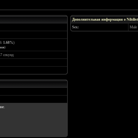
Дополнительная информация о Nihilist
Sex:
Male
й:
1.68%
)
ния
)
57 секунд
ие.