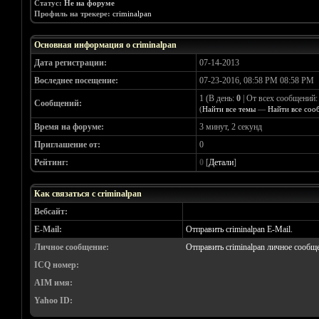
Статус:
Не на форуме
Профиль на трекере:
criminalpan
Основная информация о criminalpan
Дата регистрации:
07-14-2013
Воследнее посещение:
07-23-2016, 08:58 PM 08:58 PM
1 (В день:
0
| От всех сообщений
Сообщений:
(
Найти все темы
—
Найти все соо
Время на форуме:
3 минут, 2 секунд
Приглашение от:
0
Рейтинг:
0
[
Детали
]
Как связаться с criminalpan
Вебсайт:
E-Mail:
Отправить criminalpan E-Mail.
Личное сообщение:
Отправить criminalpan личное сообщ
ICQ номер:
AIM имя:
Yahoo ID: