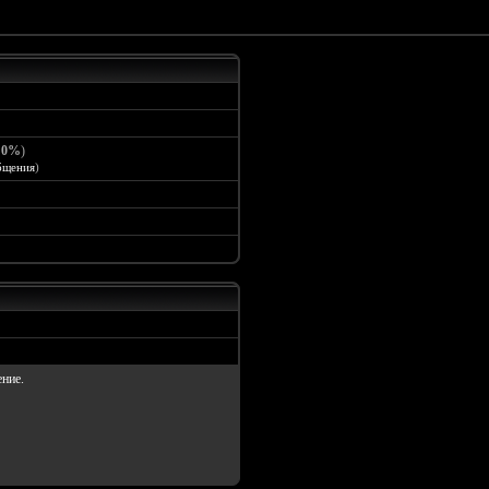
:
0%
)
бщения
)
ение.