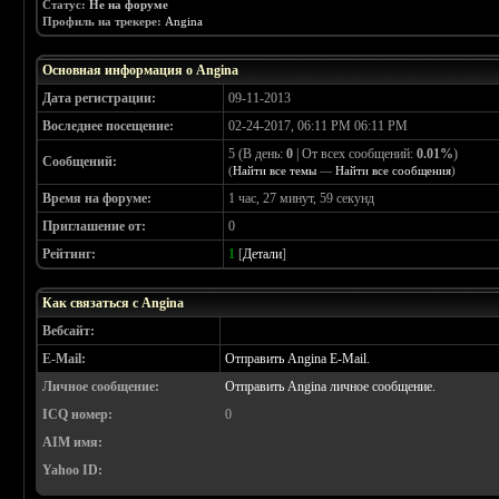
Статус:
Не на форуме
Профиль на трекере:
Angina
Основная информация о Angina
Дата регистрации:
09-11-2013
Воследнее посещение:
02-24-2017, 06:11 PM 06:11 PM
5 (В день:
0
| От всех сообщений:
0.01%
)
Сообщений:
(
Найти все темы
—
Найти все сообщения
)
Время на форуме:
1 час, 27 минут, 59 секунд
Приглашение от:
0
Рейтинг:
1
[
Детали
]
Как связаться с Angina
Вебсайт:
E-Mail:
Отправить Angina E-Mail.
Личное сообщение:
Отправить Angina личное сообщение.
ICQ номер:
0
AIM имя:
Yahoo ID: