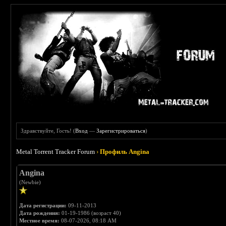
Здравствуйте, Гость! (
Вход
—
Зарегистрироваться
)
Metal Torrent Tracker Forum
›
Профиль Angina
Angina
(Newbie)
Дата регистрации:
09-11-2013
Дата рождения:
01-19-1986 (возраст 40)
Местное время:
08-07-2026, 08:18 AM