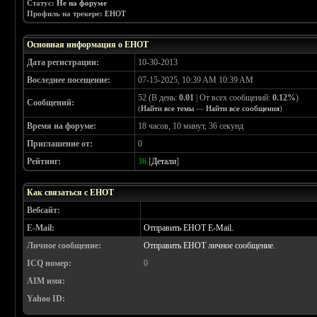
Статус:
Не на форуме
Профиль на трекере:
EHOT
Основная информация о EHOT
Дата регистрации:
10-30-2013
Воследнее посещение:
07-15-2025, 10:39 AM 10:39 AM
52 (В день:
0.01
| От всех сообщений:
0.12%
)
Сообщений:
(
Найти все темы
—
Найти все сообщения
)
Время на форуме:
18 часов, 10 минут, 36 секунд
Приглашение от:
0
Рейтинг:
36
[
Детали
]
Как связаться с EHOT
Вебсайт:
E-Mail:
Отправить EHOT E-Mail.
Личное сообщение:
Отправить EHOT личное сообщение.
ICQ номер:
0
AIM имя:
Yahoo ID: