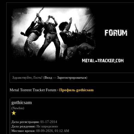
Здравствуйте, Гость! (
Вход
—
Зарегистрироваться
)
Metal Torrent Tracker Forum
›
Профиль gothicsam
gothicsam
(Newbie)
Дата регистрации:
01-17-2014
Дата рождения:
Не определено
Местное время:
08-09-2026, 01:12 AM