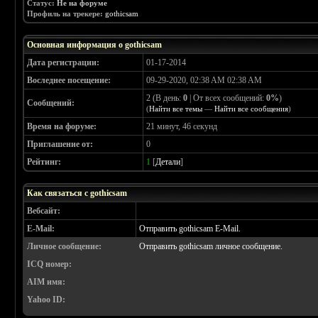
Статус:
Не на форуме
Профиль на трекере:
gothicsam
Основная информация о gothicsam
Дата регистрации:
01-17-2014
Воследнее посещение:
09-29-2020, 02:38 AM 02:38 AM
2 (В день:
0
| От всех сообщений:
0%
)
Сообщений:
(
Найти все темы
—
Найти все сообщения
)
Время на форуме:
21 минут, 46 секунд
Приглашение от:
0
Рейтинг:
1
[
Детали
]
Как связаться с gothicsam
Вебсайт:
E-Mail:
Отправить gothicsam E-Mail.
Личное сообщение:
Отправить gothicsam личное сообщение.
ICQ номер:
AIM имя:
Yahoo ID: