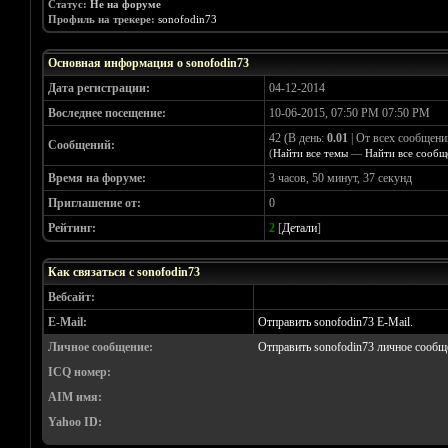
Статус:
Не на форуме
Профиль на трекере:
sonofodin73
Основная информация о sonofodin73
Дата регистрации:
04-12-2014
Воследнее посещение:
10-06-2015, 07:50 PM 07:50 PM
42 (В день:
0.01
| От всех сообщени
Сообщений:
(
Найти все темы
—
Найти все сообщ
Время на форуме:
3 часов, 50 минут, 37 секунд
Приглашение от:
0
Рейтинг:
2
[
Детали
]
Как связаться с sonofodin73
Вебсайт:
E-Mail:
Отправить sonofodin73 E-Mail.
Личное сообщение:
Отправить sonofodin73 личное сообщ
ICQ номер:
AIM имя:
Yahoo ID: