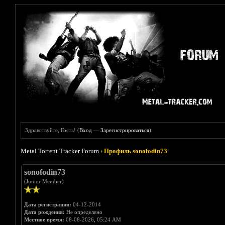
Здравствуйте, Гость! (
Вход
—
Зарегистрироваться
)
Metal Torrent Tracker Forum
›
Профиль sonofodin73
sonofodin73
(Junior Member)
Дата регистрации:
04-12-2014
Дата рождения:
Не определено
Местное время:
08-08-2026, 05:24 AM