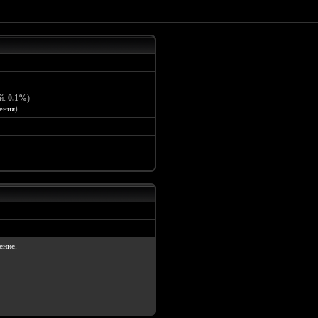
й:
0.1%
)
ения
)
ение.