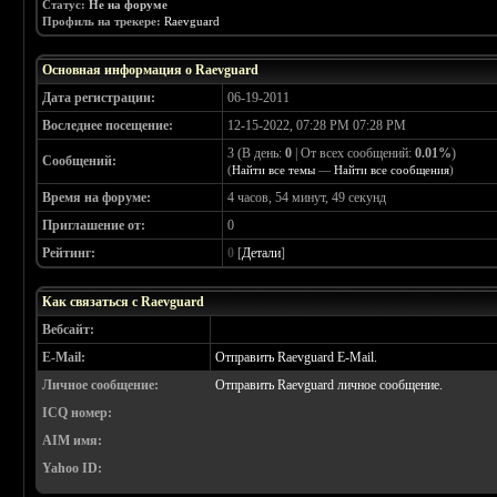
Статус:
Не на форуме
Профиль на трекере:
Raevguard
Основная информация о Raevguard
Дата регистрации:
06-19-2011
Воследнее посещение:
12-15-2022, 07:28 PM 07:28 PM
3 (В день:
0
| От всех сообщений:
0.01%
)
Сообщений:
(
Найти все темы
—
Найти все сообщения
)
Время на форуме:
4 часов, 54 минут, 49 секунд
Приглашение от:
0
Рейтинг:
0
[
Детали
]
Как связаться с Raevguard
Вебсайт:
E-Mail:
Отправить Raevguard E-Mail.
Личное сообщение:
Отправить Raevguard личное сообщение.
ICQ номер:
AIM имя:
Yahoo ID: