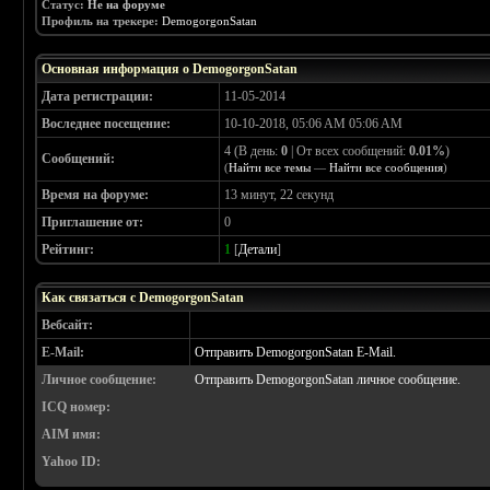
Статус:
Не на форуме
Профиль на трекере:
DemogorgonSatan
Основная информация о DemogorgonSatan
Дата регистрации:
11-05-2014
Воследнее посещение:
10-10-2018, 05:06 AM 05:06 AM
4 (В день:
0
| От всех сообщений:
0.01%
)
Сообщений:
(
Найти все темы
—
Найти все сообщения
)
Время на форуме:
13 минут, 22 секунд
Приглашение от:
0
Рейтинг:
1
[
Детали
]
Как связаться с DemogorgonSatan
Вебсайт:
E-Mail:
Отправить DemogorgonSatan E-Mail.
Личное сообщение:
Отправить DemogorgonSatan личное сообщение.
ICQ номер:
AIM имя:
Yahoo ID: