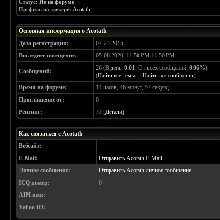
Статус:
Не на форуме
Профиль на трекере:
Acotath
Основная информация о Acotath
Дата регистрации:
07-23-2015
Воследнее посещение:
05-08-2020, 11:50 PM 11:50 PM
26 (В день:
0.01
| От всех сообщений:
0.06%
)
Сообщений:
(
Найти все темы
—
Найти все сообщения
)
Время на форуме:
14 часов, 46 минут, 57 секунд
Приглашение от:
0
Рейтинг:
31
[
Детали
]
Как связаться с Acotath
Вебсайт:
E-Mail:
Отправить Acotath E-Mail.
Личное сообщение:
Отправить Acotath личное сообщение.
ICQ номер:
0
AIM имя:
Yahoo ID: