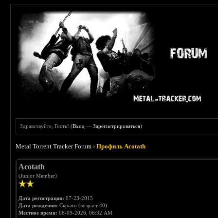
Здравствуйте, Гость! (
Вход
—
Зарегистрироваться
)
Metal Torrent Tracker Forum
›
Профиль Acotath
Acotath
(Junior Member)
Дата регистрации:
07-23-2015
Дата рождения:
Скрыто (возраст 40)
Местное время:
08-09-2026, 06:32 AM