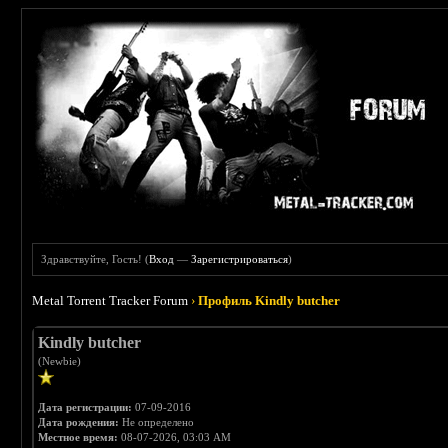
Здравствуйте, Гость! (
Вход
—
Зарегистрироваться
)
Metal Torrent Tracker Forum
›
Профиль Kindly butcher
Kindly butcher
(Newbie)
Дата регистрации:
07-09-2016
Дата рождения:
Не определено
Местное время:
08-07-2026, 03:03 AM