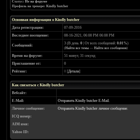
Статус:
Не на форуме
Профиль на трекере:
Kindly butcher
Основная информация о Kindly butcher
Дата регистрации:
07-09-2016
Воследнее посещение:
08-16-2021, 06:08 PM 06:08 PM
3 (В день:
0
| От всех сообщений:
0.01%
)
Сообщений:
(
Найти все темы
—
Найти все сообщения
)
Время на форуме:
51 минут, 31 секунд
Приглашение от:
0
Рейтинг:
0
[
Детали
]
Как связаться с Kindly butcher
Вебсайт:
E-Mail:
Отправить Kindly butcher E-Mail.
Личное сообщение:
Отправить Kindly butcher личное сообщение.
ICQ номер:
AIM имя:
Yahoo ID: