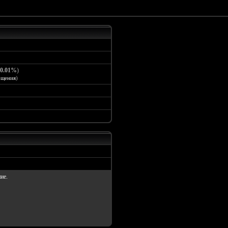
0.01%
)
бщения
)
ие.