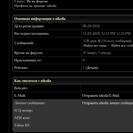
Статус:
Не на форуме
Профиль на трекере:
nikolia
Основная информация о nikolia
Дата регистрации:
09-29-2018
Воследнее посещение:
12-03-2019, 12:23 PM 12:23 PM
3 (В день:
0
| От всех сообщений:
Сообщений:
(
Найти все темы
—
Найти все соо
Время на форуме:
37 минут, 5 секунд
Приглашение от:
0
Рейтинг:
0
[
Детали
]
Как связаться с nikolia
Вебсайт:
E-Mail:
Отправить nikolia E-Mail.
Личное сообщение:
Отправить nikolia личное сообщен
ICQ номер:
AIM имя:
Yahoo ID: