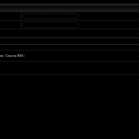
им
|
Список RSS
|