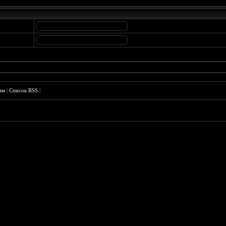
им
|
Список RSS
|