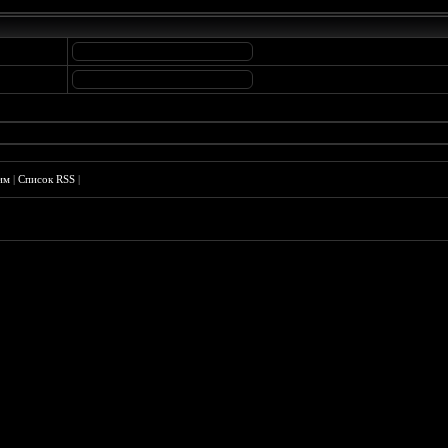
им
|
Список RSS
|