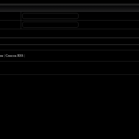
им
|
Список RSS
|