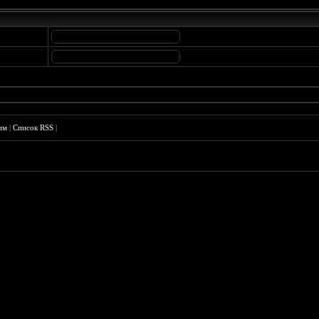
им
|
Список RSS
|