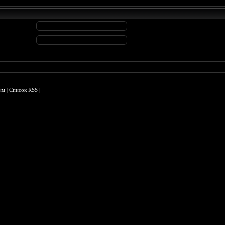
им
|
Список RSS
|