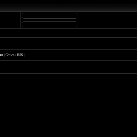
им
|
Список RSS
|