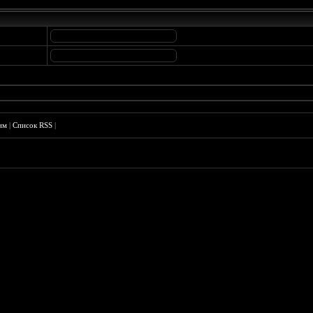
им
|
Список RSS
|