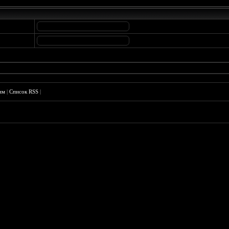
им
|
Список RSS
|