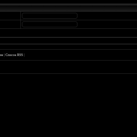
им
|
Список RSS
|