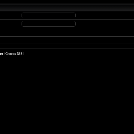
им
|
Список RSS
|