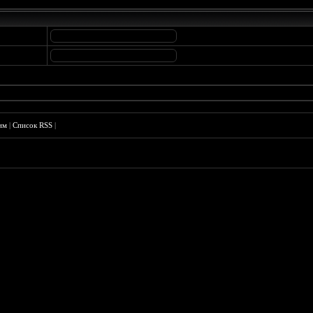
им
|
Список RSS
|