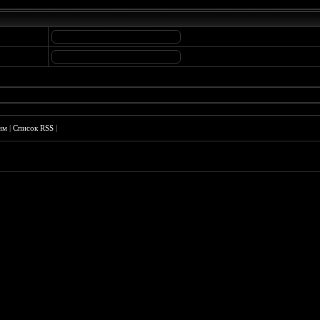
им
|
Список RSS
|