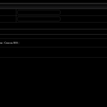
им
|
Список RSS
|