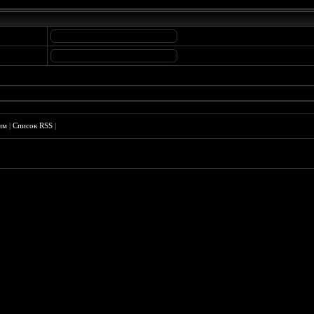
им
|
Список RSS
|