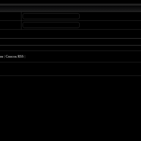
им
|
Список RSS
|