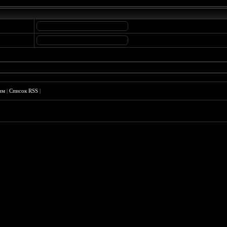
им
|
Список RSS
|