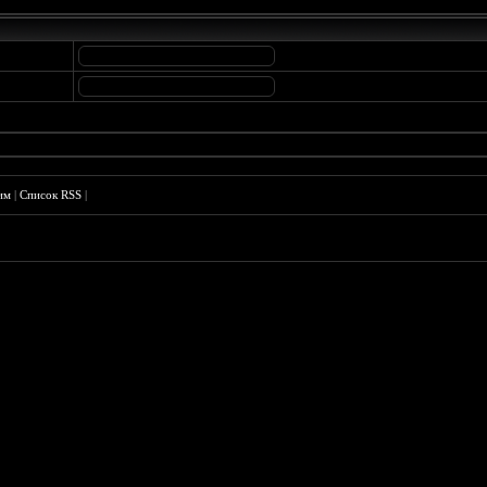
им
|
Список RSS
|