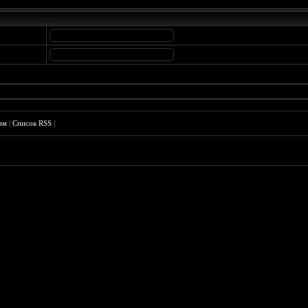
им
|
Список RSS
|