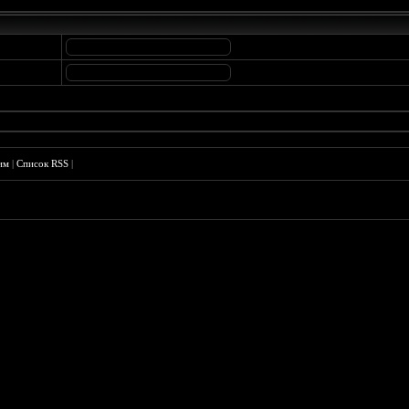
им
|
Список RSS
|