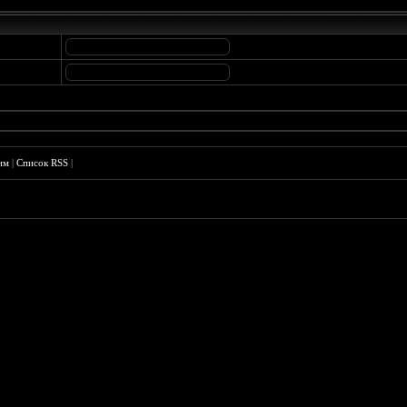
им
|
Список RSS
|